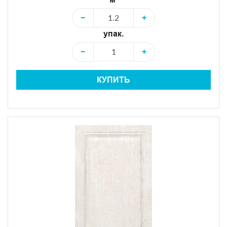
−
+
упак.
−
+
КУПИТЬ