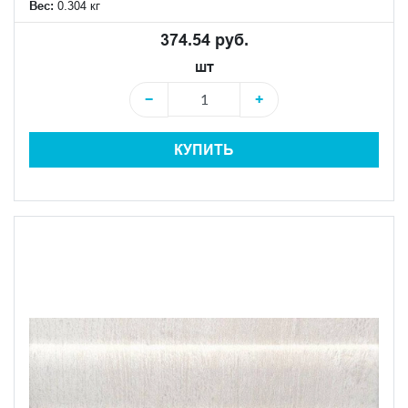
Вес:
0.304 кг
374.54 руб.
шт
−
+
КУПИТЬ