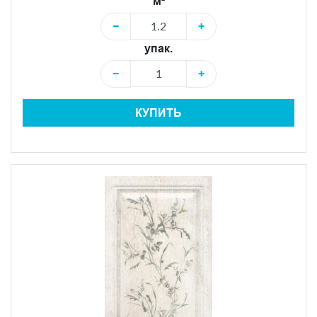
м²
−
+
упак.
−
+
КУПИТЬ