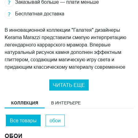
Заказывай больше — плати меньше
Бесплатная доставка
В инновационной коллекции "Галатея" дизайнеры
Kerama Marazzi представили смелую интерпретацию
легендарного каррарского мрамора. Впервые
натуральный рисунок камня дополнен эффектным
глиттером, создающим магическую игру света и
придающим классическому материалу современное
звучание.
ЧИТАТЬ ЕЩЕ
Уникальная техника тиснения не только достоверно
воспроизводит природный рисунок прожилок, но и
создает изысканную микроструктуру, напоминающую
КОЛЛЕКЦИЯ
В ИНТЕРЬЕРЕ
фактуру драгоценной ткани. Это неожиданное
сочетание делает коллекцию универсальной для любых
Все товары
обои
стилистических решений.
ОБОИ
Коллекция демонстрирует революционный подход к