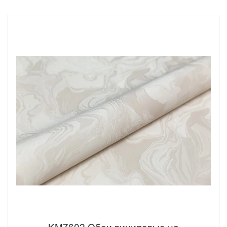
цвету: помимо классических светлых тонов,
представлены смелые вариации в глубоком синем и
черном цветах. Инновационное покрытие с эффектом
крупных блесток создает многомерное визуальное
восприятие, где каждый луч света раскрывает новые
грани дизайна.