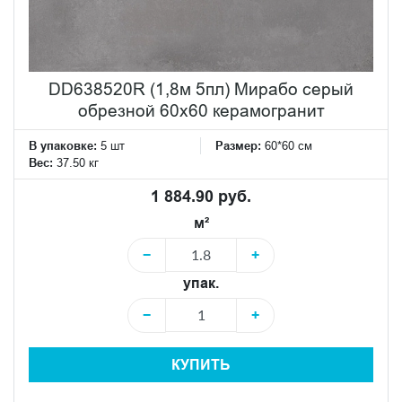
DD638520R (1,8м 5пл) Мирабо серый
обрезной 60х60 керамогранит
В упаковке:
5 шт
Размер:
60*60 см
Вес:
37.50 кг
1 884.90 руб.
м²
−
+
упак.
−
+
КУПИТЬ