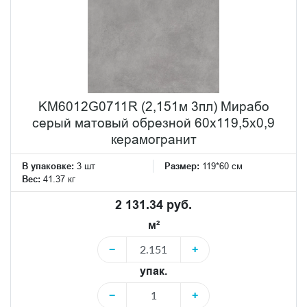
KM6012G0711R (2,151м 3пл) Мирабо
серый матовый обрезной 60x119,5x0,9
керамогранит
В упаковке:
3 шт
Размер:
119*60 см
Вес:
41.37 кг
2 131.34 руб.
м²
−
+
упак.
−
+