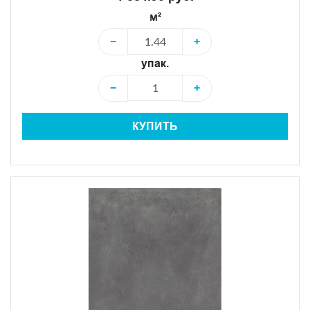
м²
−
+
упак.
−
+
КУПИТЬ