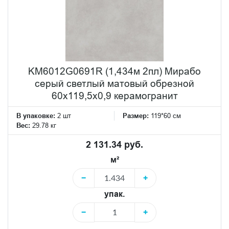
KM6012G0691R (1,434м 2пл) Мирабо
серый светлый матовый обрезной
60x119,5x0,9 керамогранит
В упаковке:
2 шт
Размер:
119*60 см
Вес:
29.78 кг
2 131.34 руб.
м²
−
+
упак.
−
+