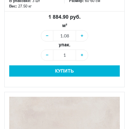
В упаковке:
3 шт
Размер:
60*60 см
Вес:
27.50 кг
1 884.90 руб.
м²
−
+
упак.
−
+
КУПИТЬ