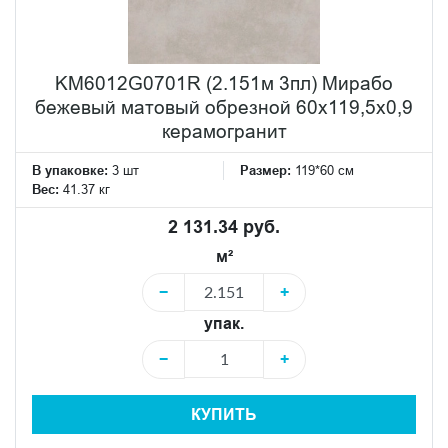
KM6012G0701R (2.151м 3пл) Мирабо
бежевый матовый обрезной 60x119,5x0,9
керамогранит
В упаковке:
3 шт
Размер:
119*60 см
Вес:
41.37 кг
2 131.34 руб.
м²
−
+
упак.
−
+
КУПИТЬ