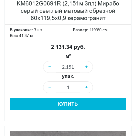
KM6012G0691R (2,151м 3пл) Мирабо
серый светлый матовый обрезной
60x119,5x0,9 керамогранит
В упаковке:
3 шт
Размер:
119*60 см
Вес:
41.37 кг
2 131.34 руб.
м²
−
+
упак.
−
+
КУПИТЬ