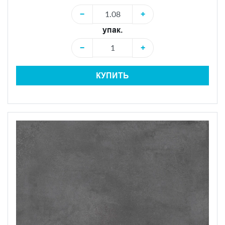
−
+
упак.
−
+
КУПИТЬ