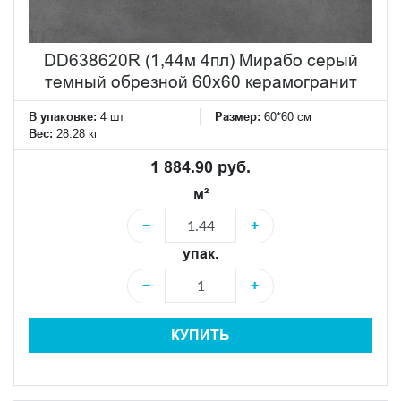
DD638620R (1,44м 4пл) Мирабо серый
темный обрезной 60х60 керамогранит
В упаковке:
4 шт
Размер:
60*60 см
Вес:
28.28 кг
1 884.90 руб.
м²
−
+
упак.
−
+
КУПИТЬ