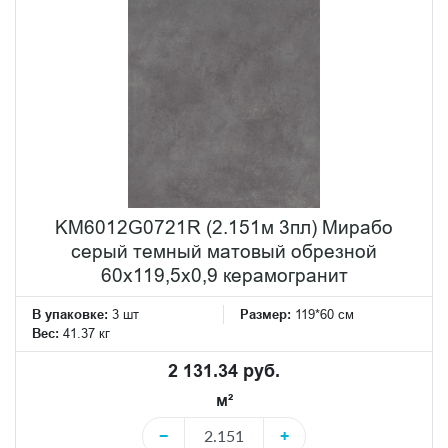
KM6012G0721R (2.151м 3пл) Мирабо
серый темный матовый обрезной
60x119,5x0,9 керамогранит
В упаковке:
3 шт
Размер:
119*60 см
Вес:
41.37 кг
2 131.34 руб.
м²
−
+