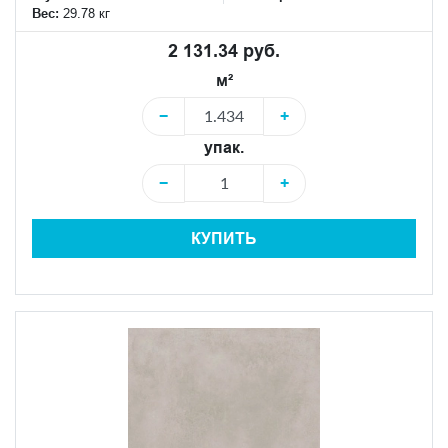
Вес:
29.78 кг
2 131.34 руб.
м²
−
+
упак.
−
+
КУПИТЬ