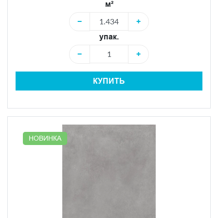
м²
−
+
упак.
−
+
КУПИТЬ
НОВИНКА