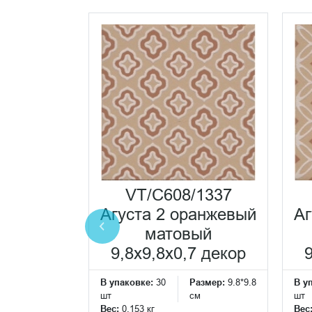
а синий
0х40 из
VT/C608/1337
тей
Агуста 2 оранжевый
Аг
x0,7
матовый
ранит
9,8x9,8x0,7 декор
Размер:
9.8*9.8
см
В упаковке:
30
Размер:
9.8*9.8
В у
шт
см
шт
Вес:
0.153 кг
Вес