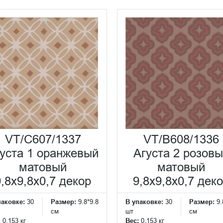
VT/C607/1337
VT/B608/1336
уста 1 оранжевый
Агуста 2 розов
матовый
матовый
9,8x9,8x0,7 декор
9,8x9,8x0,7 дек
паковке:
30
Размер:
9.8*9.8
В упаковке:
30
Размер:
9.
см
шт
см
:
0.153 кг
Вес:
0.153 кг