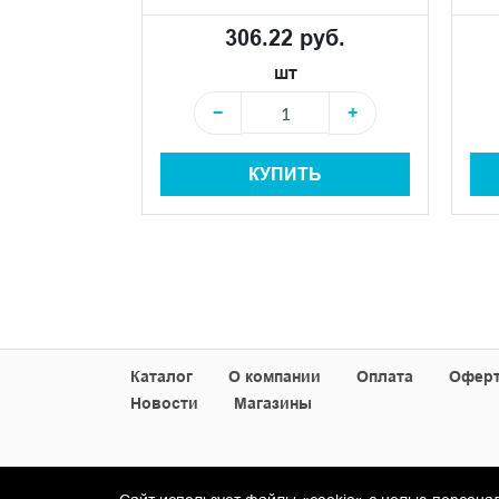
уб.
306.22 руб.
шт
+
−
+
+
КУПИТЬ
Ь
Каталог
О компании
Оплата
Офер
Новости
Магазины