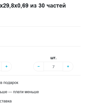
29,8x0,69 из 30 частей
шт.
+
−
+
 в подарок
льше — плати меньше
ставка