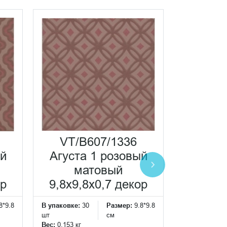
VT/B607/1336
VT/A
ый
Агуста 1 розовый
Агус
матовый
м
ор
9,8x9,8x0,7 декор
9,8x9,
8*9.8
В упаковке:
30
Размер:
9.8*9.8
В упаковке:
3
шт
см
шт
Вес:
0.153 кг
Вес:
0.153 кг