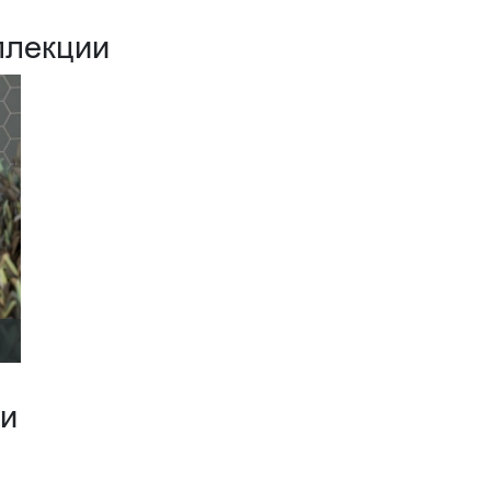
ллекции
ии