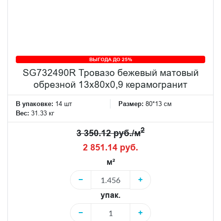
ВЫГОДА ДО 25%
SG732490R Тровазо бежевый матовый
обрезной 13x80x0,9 керамогранит
В упаковке:
14 шт
Размер:
80*13 см
Вес:
31.33 кг
2
3 350.12 руб./м
2 851.14 руб.
м²
−
+
упак.
−
+