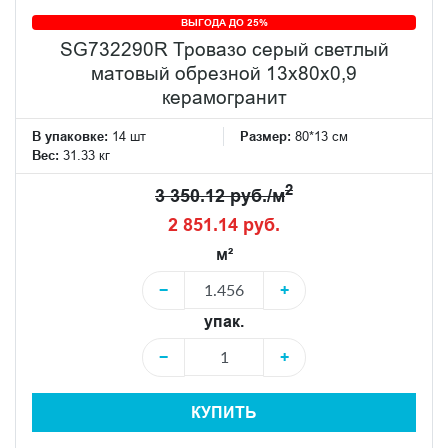
ВЫГОДА ДО 25%
SG732290R Тровазо серый светлый
матовый обрезной 13x80x0,9
керамогранит
В упаковке:
14 шт
Размер:
80*13 см
Вес:
31.33 кг
2
3 350.12 руб./м
2 851.14 руб.
м²
−
+
упак.
−
+
КУПИТЬ