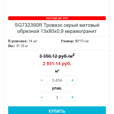
ВЫГОДА ДО 25%
SG732390R Тровазо серый матовый
обрезной 13x80x0,9 керамогранит
В упаковке:
14 шт
Размер:
80*13 см
Вес:
31.33 кг
2
3 350.12 руб./м
2 851.14 руб.
м²
−
+
упак.
−
+
КУПИТЬ