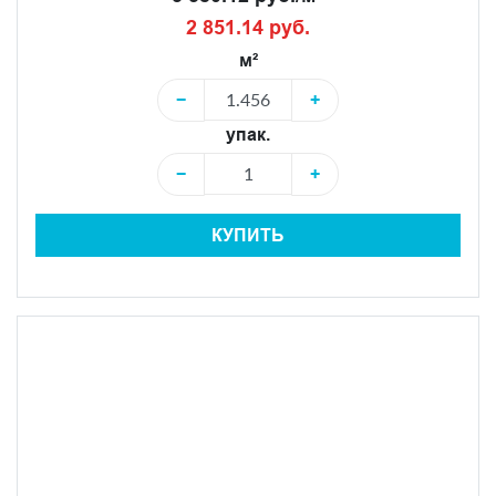
2 851.14 руб.
м²
−
+
упак.
−
+
КУПИТЬ