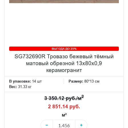
ВЫГОДА ДО 25%
SG732690R Тровазо бежевый тёмный
матовый обрезной 13x80x0,9
керамогранит
В упаковке:
14 шт
Размер:
80*13 см
Вес:
31.33 кг
2
3 350.12 руб./м
2 851.14 руб.
м²
−
+