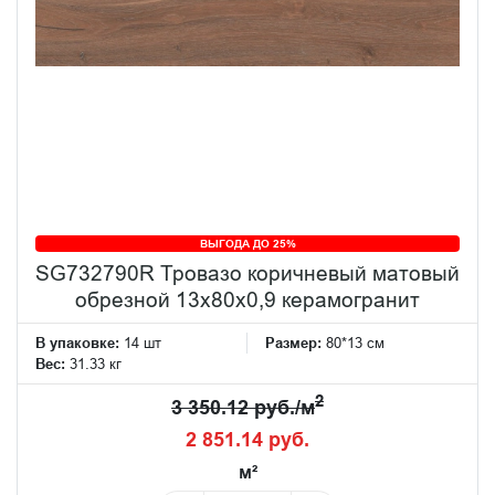
ВЫГОДА ДО 25%
SG732790R Тровазо коричневый матовый
обрезной 13x80x0,9 керамогранит
В упаковке:
14 шт
Размер:
80*13 см
Вес:
31.33 кг
2
3 350.12 руб./м
2 851.14 руб.
м²