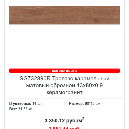
ВЫГОДА ДО 25%
SG732890R Тровазо карамельный
матовый обрезной 13x80x0,9
керамогранит
В упаковке:
14 шт
Размер:
80*13 см
Вес:
31.33 кг
2
3 350.12 руб./м
2 851.14 руб.