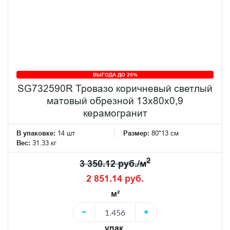
ВЫГОДА ДО 25%
SG732590R Тровазо коричневый светлый
матовый обрезной 13x80x0,9
керамогранит
В упаковке:
14 шт
Размер:
80*13 см
Вес:
31.33 кг
2
3 350.12 руб./м
2 851.14 руб.
м²
−
+
упак.