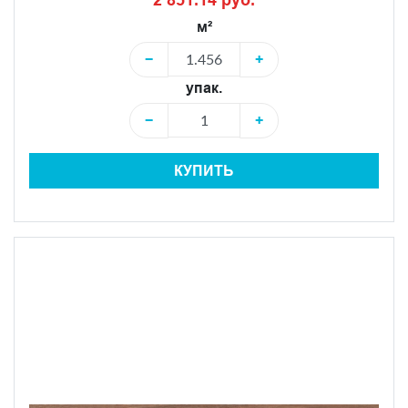
м²
−
+
упак.
−
+
КУПИТЬ