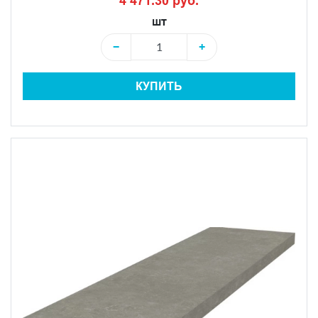
4 471.30 руб.
шт
−
+
КУПИТЬ