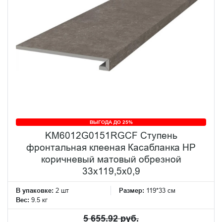
ВЫГОДА ДО 25%
KM6012G0151RGCF Ступень
фронтальная клееная Касабланка HP
коричневый матовый обрезной
33x119,5x0,9
В упаковке:
2 шт
Размер:
119*33 см
Вес:
9.5 кг
5 655.92 руб.