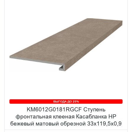
ВЫГОДА ДО 25%
KM6012G0181RGCF Ступень
фронтальная клееная Касабланка HP
бежевый матовый обрезной 33x119,5x0,9