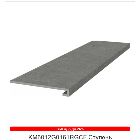
ВЫГОДА ДО 25%
KM6012G0161RGCF Ступень