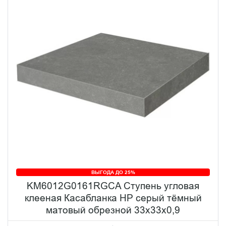
ВЫГОДА ДО 25%
KM6012G0161RGCA Ступень угловая
клееная Касабланка HP серый тёмный
матовый обрезной 33x33x0,9