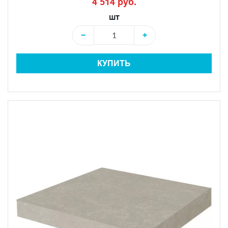
4 514 руб.
шт
−
+
КУПИТЬ