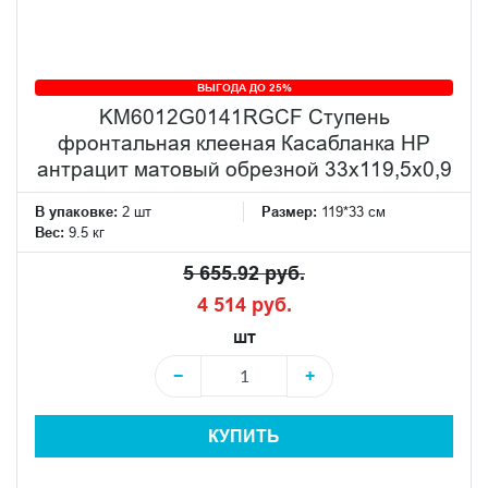
ВЫГОДА ДО 25%
KM6012G0141RGCF Ступень
фронтальная клееная Касабланка HP
антрацит матовый обрезной 33x119,5x0,9
В упаковке:
2 шт
Размер:
119*33 см
Вес:
9.5 кг
5 655.92 руб.
4 514 руб.
шт
−
+
КУПИТЬ