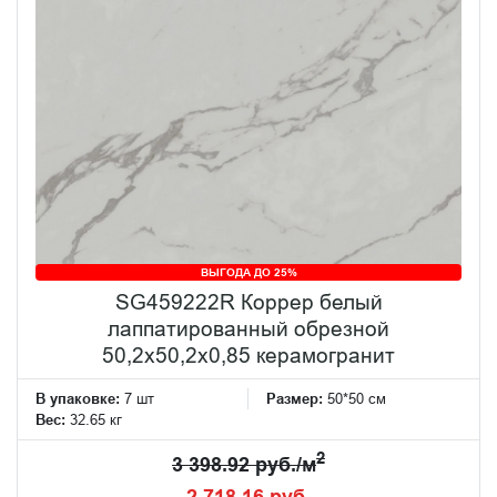
ВЫГОДА ДО 25%
SG459222R Коррер белый
лаппатированный обрезной
50,2x50,2x0,85 керамогранит
В упаковке:
7 шт
Размер:
50*50 см
Вес:
32.65 кг
2
3 398.92 руб./м
2 718.16 руб.