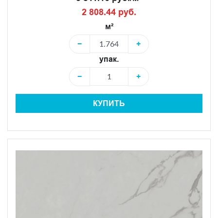
2 808.44 руб.
м²
−
+
упак.
−
+
КУПИТЬ