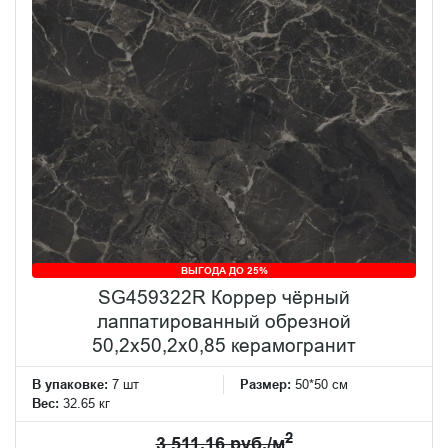
ВЫГОДА ДО 25%
SG459322R Коррер чёрный
лаппатированный обрезной
50,2x50,2x0,85 керамогранит
В упаковке:
7 шт
Размер:
50*50 см
Вес:
32.65 кг
2
3 511.16 руб./м