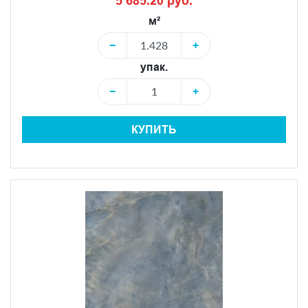
5 685.20 руб.
м²
−
+
упак.
−
+
КУПИТЬ