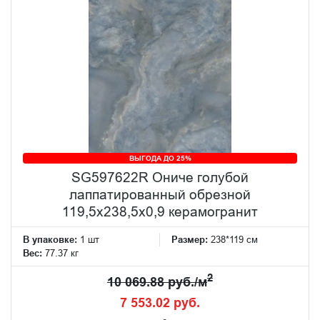
ВЫГОДА ДО 25%
SG597622R Ониче голубой
лаппатированный обрезной
119,5x238,5x0,9 керамогранит
В упаковке:
1 шт
Размер:
238*119 см
Вес:
77.37 кг
2
10 069.88 руб./м
7 553.02 руб.