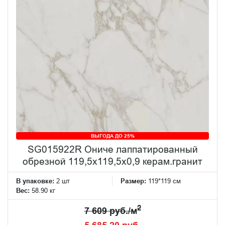
ВЫГОДА ДО 25%
SG015922R Ониче лаппатированный
обрезной 119,5x119,5x0,9 керам.гранит
В упаковке:
2 шт
Размер:
119*119 см
Вес:
58.90 кг
2
7 609 руб./м