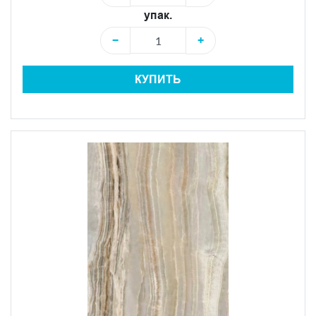
упак.
−
+
КУПИТЬ