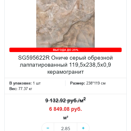
ВЫГОДА ДО 25%
SG595622R Ониче серый обрезной
лаппатированный 119,5x238,5x0,9
керамогранит
В упаковке:
1 шт
Размер:
238*119 см
Вес:
77.37 кг
2
9 132.92 руб./м
6 849.08 руб.
м²
−
+