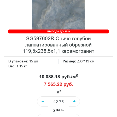
ВЫГОДА ДО 25%
SG597602R Ониче голубой
лаппатированный обрезной
119,5x238,5x1,1 керамогранит
В упаковке:
15 шт
Размер:
238*119 см
Вес:
1.15 кг
2
10 088.18 руб./м
7 565.22 руб.
м²
−
+
упак.