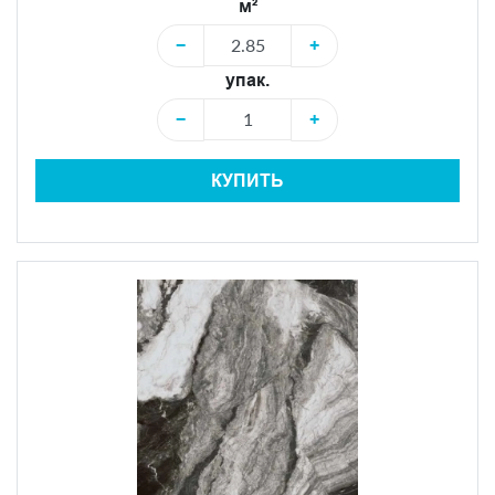
м²
−
+
упак.
−
+
КУПИТЬ