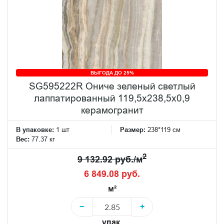
ВЫГОДА ДО 25%
SG595222R Ониче зеленый светлый
лаппатированный 119,5x238,5x0,9
керамогранит
В упаковке:
1 шт
Размер:
238*119 см
Вес:
77.37 кг
2
9 132.92 руб./м
6 849.08 руб.
м²
−
+
упак.