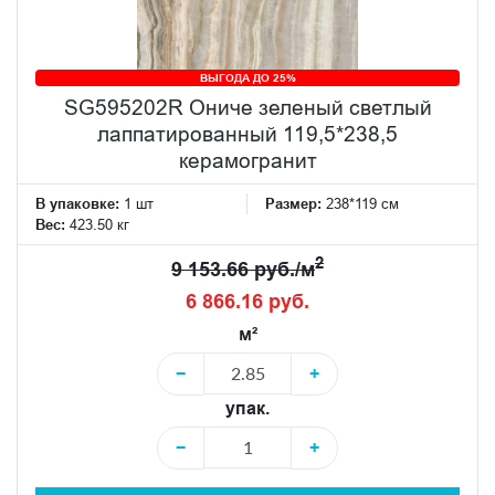
ВЫГОДА ДО 25%
SG595202R Ониче зеленый светлый
лаппатированный 119,5*238,5
керамогранит
В упаковке:
1 шт
Размер:
238*119 см
Вес:
423.50 кг
2
9 153.66 руб./м
6 866.16 руб.
м²
−
+
упак.
−
+