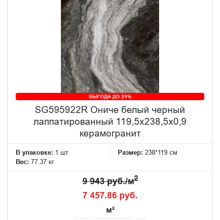
ВЫГОДА ДО 25%
SG595922R Ониче белый черный
лаппатированный 119,5x238,5x0,9
керамогранит
В упаковке:
1 шт
Размер:
238*119 см
Вес:
77.37 кг
2
9 943 руб./м
7 457.86 руб.
м²