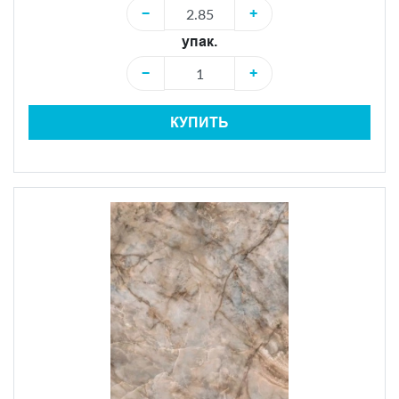
−
+
упак.
−
+
КУПИТЬ