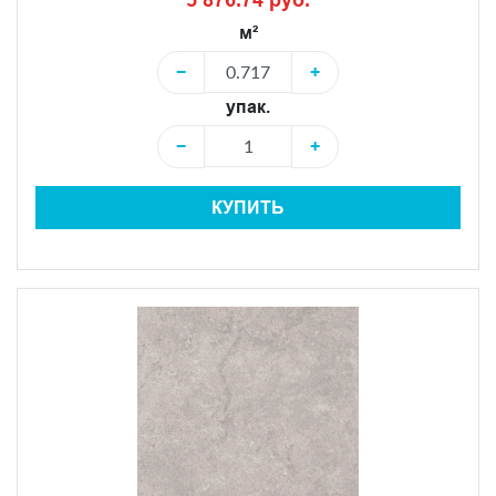
м²
−
+
упак.
−
+
КУПИТЬ