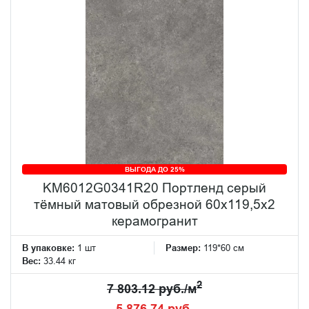
ВЫГОДА ДО 25%
KM6012G0341R20 Портленд серый
тёмный матовый обрезной 60x119,5x2
керамогранит
В упаковке:
1 шт
Размер:
119*60 см
Вес:
33.44 кг
2
7 803.12 руб./м
5 876.74 руб.