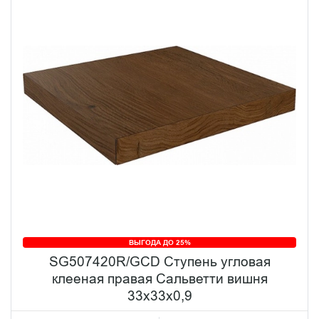
ВЫГОДА ДО 25%
SG507420R/GCD Ступень угловая
клееная правая Сальветти вишня
33x33x0,9