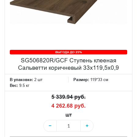
ВЫГОДА ДО 25%
SG506820R/GCF Ступень клееная
Сальветти коричневый 33x119,5x0,9
В упаковке:
2 шт
Размер:
119*33 см
Вес:
9.5 кг
5 339.94 руб.
4 262.68 руб.
шт
−
+