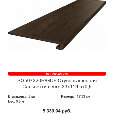
ВЫГОДА ДО 25%
SG507320R/GCF Ступень клееная
Сальветти венге 33x119,5x0,9
В упаковке:
2 шт
Размер:
119*33 см
Вес:
9.5 кг
5 339.94 руб.