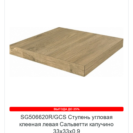
ВЫГОДА ДО 25%
SG506620R/GCS Ступень угловая
клееная левая Сальветти капучино
33x33x0,9