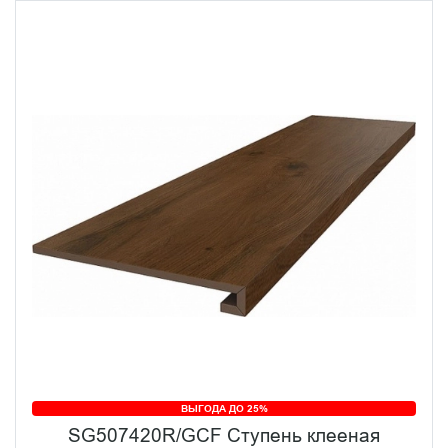
ВЫГОДА ДО 25%
SG507420R/GCF Ступень клееная