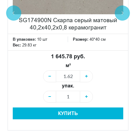
SG174900N Скарпа серый матовый
40,2x40,2x0,8 керамогранит
В упаковке:
10 шт
Размер:
40*40 см
Вес:
29.83 кг
1 645.78 руб.
м²
−
+
упак.
−
+
КУПИТЬ