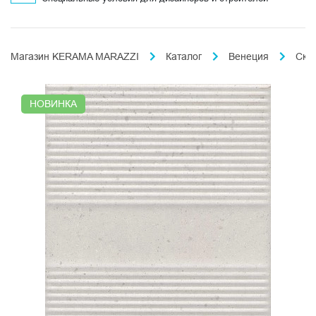
Магазин KERAMA MARAZZI
Каталог
Венеция
Ска
НОВИНКА