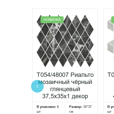
НОВИНКА
90R
серый
атовый
T054/48007 Риальто
T0
ной
мозаичный чёрный
x0,9
глянцевый
ранит
37,5x35x1 декор
Размер:
160*80
В упаковке:
6
Размер:
35*37
В у
см
шт
см
шт