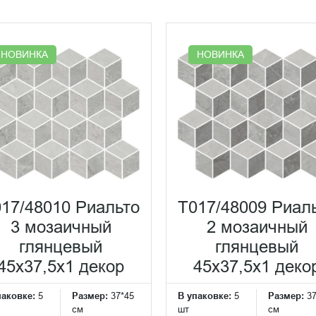
НОВИНКА
НОВИНКА
17/48010 Риальто
T017/48009 Риал
3 мозаичный
2 мозаичный
глянцевый
глянцевый
45x37,5x1 декор
45x37,5x1 деко
паковке:
5
Размер:
37*45
В упаковке:
5
Размер:
3
см
шт
см