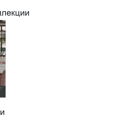
ллекции
ии