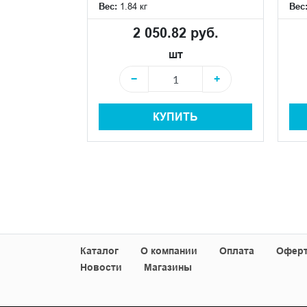
Вес:
1.84 кг
Вес
 руб.
2 050.82 руб.
шт
+
−
+
КУПИТЬ
+
Ь
Каталог
О компании
Оплата
Офер
Новости
Магазины