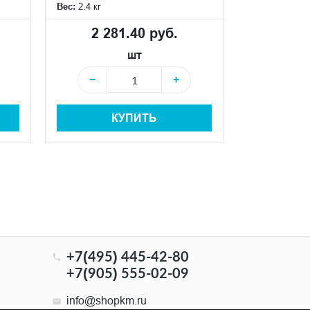
Вес:
41.41 кг
Вес:
2.4 кг
5 34
2 281.40 руб.
шт
−
−
+
КУПИТЬ
−
+7(495) 445-42-80
+7(905) 555-02-09
info@shopkm.ru