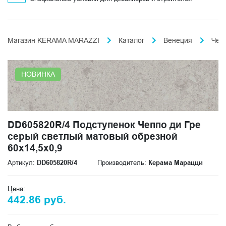
Магазин KERAMA MARAZZI
Каталог
Венеция
Чеп
НОВИНКА
DD605820R/4 Подступенок Чеппо ди Гре
серый светлый матовый обрезной
60x14,5x0,9
Артикул:
DD605820R/4
Производитель:
Керама Марацци
Цена:
442.86 руб.