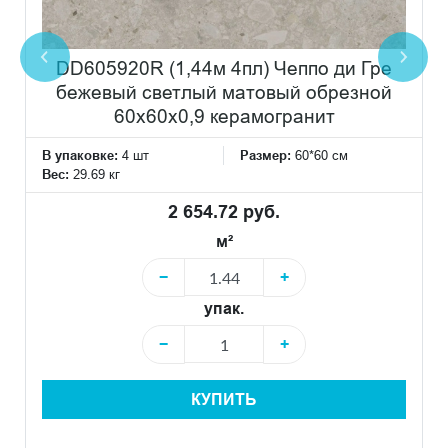
DD605920R (1,44м 4пл) Чеппо ди Гре
бежевый светлый матовый обрезной
60x60x0,9 керамогранит
В упаковке:
4 шт
Размер:
60*60 см
Вес:
29.69 кг
2 654.72 руб.
м²
−
+
упак.
−
+
КУПИТЬ