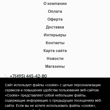
О компании
Оплата
Оферта
Доставка
Интерьеры
Контакты
Карта сайта
Новости
Магазины
+7(495) 445-42-80
+7(905) 555-02-09
Сайт использует файлы «cookie» с целью персонализации
сервисов и повышения удобства пользования веб-сайтом.
info@shopkm.ru
«Cookie» представляют собой небольшие файлы,
содержащие информацию о предыдущих посещениях веб-
© Copyright 2013-2026 KERAMA MARAZZI, ООО «Гамма
сайта. Если вы не хотите использовать файлы «cookie»,
Керамика»