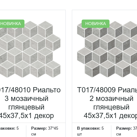
НОВИНКА
НОВИНКА
17/48010 Риальто
T017/48009 Риал
3 мозаичный
2 мозаичный
глянцевый
глянцевый
45x37,5x1 декор
45x37,5x1 деко
паковке:
5
Размер:
37*45
В упаковке:
5
Размер:
3
см
шт
см