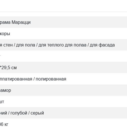
рама Марацци
коры
я стен / для пола / для теплого для полаа / для фасада
т
*29,5 см
ппатированная / полированная
рамор
шт
ний / голубой / серый
86 кг