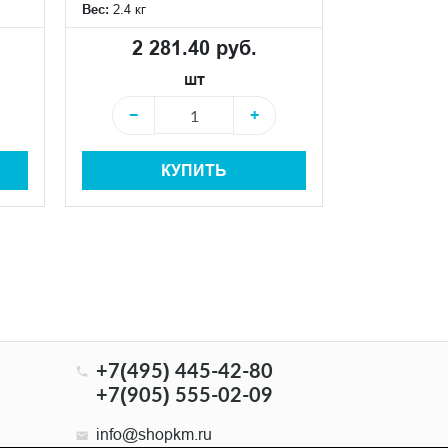
Вес:
41.41 кг
Вес:
2.4 кг
5 34
2 281.40 руб.
шт
−
−
+
КУПИТЬ
−
+7(495) 445-42-80
+7(905) 555-02-09
info@shopkm.ru