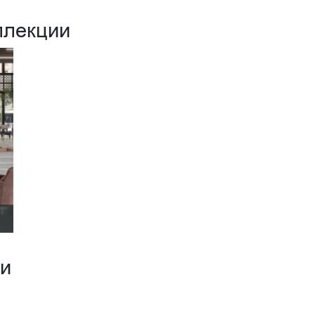
ллекции
ии