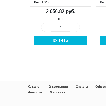
Вес:
1.84 кг
Вес
 руб.
2 050.82 руб.
шт
+
−
+
КУПИТЬ
+
Ь
Каталог
О компании
Оплата
Офер
Новости
Магазины