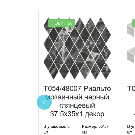
НОВИНКА
90R
серый
атовый
T054/48007 Риальто
T0
ной
мозаичный чёрный
x0,9
глянцевый
ранит
37,5x35x1 декор
Размер:
160*80
В упаковке:
6
Размер:
35*37
В у
см
шт
см
шт