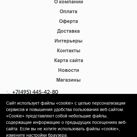
О компании
Оплата
Оферта
Доставка
Интерьеры
Контакты
Карта сайта
Новости
Магазины
+7(495) 445-42-80
+7(905) 555-02-09
Сайт использует файлы «cookie» с целью персонализации
сервисов и повышения удобства пользования веб-сайтом.
info@shopkm.ru
«Cookie» представляют собой небольшие файлы,
содержащие информацию о предыдущих посещениях веб-
© Copyright 2013-2026 KERAMA MARAZZI, ООО «Гамма
сайта. Если вы не хотите использовать файлы «cookie»,
Керамика»
измените настройки браузера.