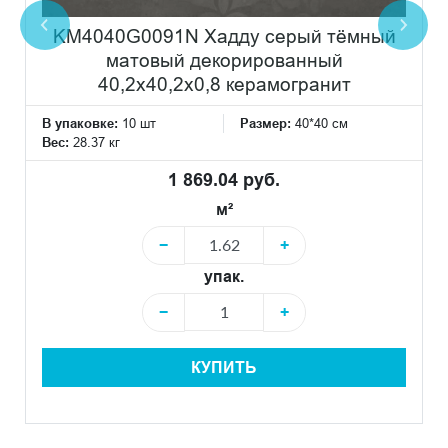
KM4040G0091N Хадду серый тёмный
матовый декорированный
40,2x40,2x0,8 керамогранит
В упаковке:
10 шт
Размер:
40*40 см
Вес:
28.37 кг
1 869.04 руб.
м²
−
+
упак.
−
+
КУПИТЬ