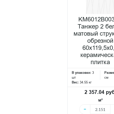
KM6012B00
Танжер 2 бе
матовый стру
обрезной
60x119,5x0
керамическ
плитка
В упаковке:
3
Разм
шт
см
Вес:
34.55 кг
2 357.04 руб
м²
−