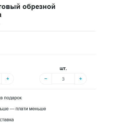
товый обрезной
а
и
шт.
+
−
+
 в подарок
льше — плати меньше
ставка