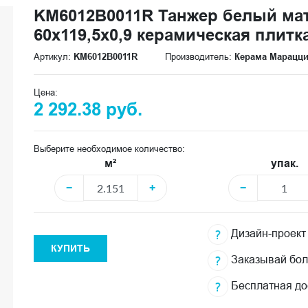
KM6012B0011R Танжер белый ма
60x119,5x0,9 керамическая плитк
Артикул:
KM6012B0011R
Производитель:
Керама Марацц
Цена:
2 292.38 руб.
Выберите необходимое количество:
м²
упак.
−
+
−
Дизайн-проект
КУПИТЬ
Заказывай бо
Бесплатная до