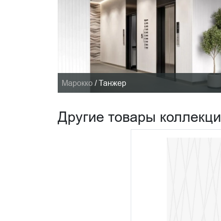
Марокко
/
Танжер
Другие товары коллекц