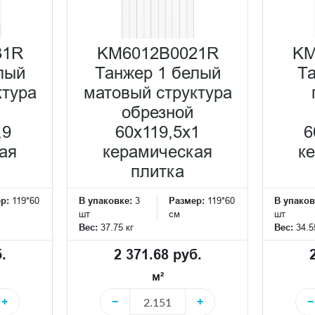
31R
KM6012B0021R
KM
лый
Танжер 1 белый
Т
ктура
матовый структура
обрезной
,9
60x119,5x1
6
ая
керамическая
к
плитка
ер:
119*60
В упаковке:
3
Размер:
119*60
В упаков
шт
см
шт
Вес:
37.75 кг
Вес:
34.5
.
2 371.68 руб.
м²
+
−
+
−