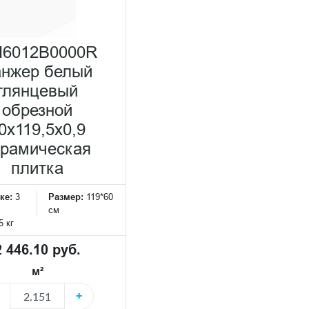
6012B0000R
анжер белый
глянцевый
обрезной
0x119,5x0,9
ерамическая
плитка
ке:
3
Размер:
119*60
см
5 кг
2 446.10 руб.
м²
+