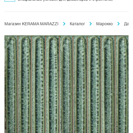
Магазин KERAMA MARAZZI
Каталог
Марокко
Дал