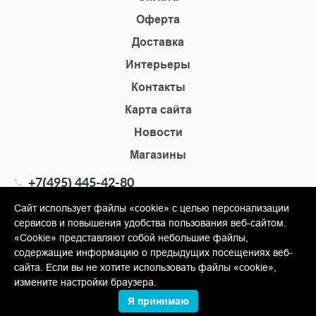
Оферта
Доставка
Интерьеры
Контакты
Карта сайта
Новости
Магазины
+7(495) 445-42-80
+7(905) 555-02-09
Сайт использует файлы «cookie» с целью персонализации
сервисов и повышения удобства пользования веб-сайтом.
info@shopkm.ru
«Cookie» представляют собой небольшие файлы,
содержащие информацию о предыдущих посещениях веб-
© Copyright 2013-2026 KERAMA MARAZZI, ООО «Гамма
сайта. Если вы не хотите использовать файлы «cookie»,
Керамика»
измените настройки браузера.
Я принимаю