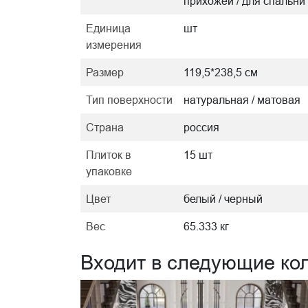
прихожей / для спальни
Единица
шт
измерения
Размер
119,5*238,5 см
Тип поверхности
натуральная / матовая
Страна
россия
Плиток в
15 шт
упаковке
Цвет
белый / черный
Вес
65.333 кг
Входит в следующие ко