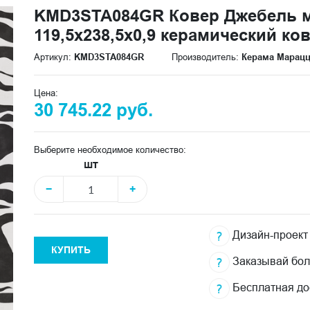
KMD3STA084GR Ковер Джебель 
119,5x238,5x0,9 керамический ко
Артикул:
KMD3STA084GR
Производитель:
Керама Марац
Цена:
30 745.22 руб.
Выберите необходимое количество:
шт
−
+
Дизайн-проект
КУПИТЬ
Заказывай бо
Бесплатная до