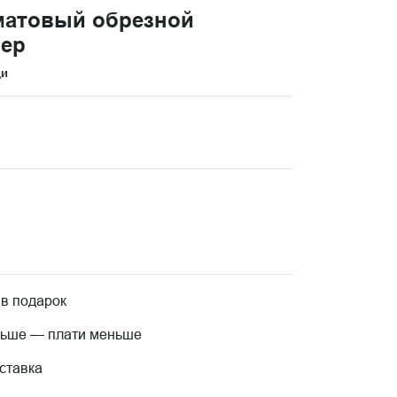
матовый обрезной
вер
ци
 в подарок
льше — плати меньше
ставка