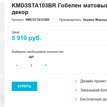
KMD3STA103BR Гобелен матовый 
декор
Артикул:
KMD3STA103BR
Производитель:
Керама Марац
Цена:
5 910 руб.
Выберите необходимое количество:
шт
−
+
Дизайн-проект
КУПИТЬ
Заказывай бо
Бесплатная до