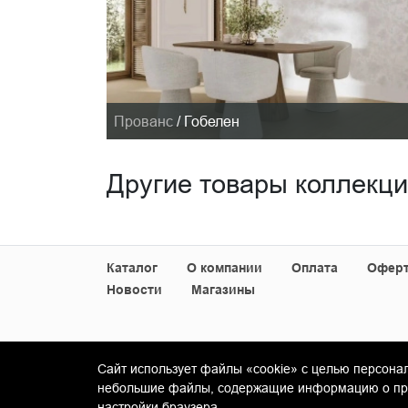
Прованс
/
Гобелен
Другие товары коллекц
Каталог
О компании
Оплата
Офер
Новости
Магазины
Сайт использует файлы «cookie» с целью персона
© Copyright 2013-2026 KERAMA MARAZZI, ООО 
небольшие файлы, содержащие информацию о пред
настройки браузера.