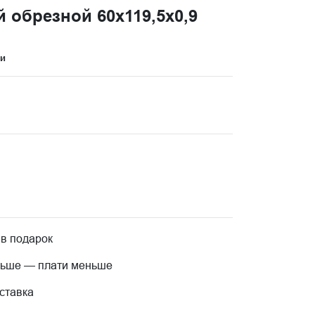
обрезной 60x119,5x0,9
ци
 в подарок
льше — плати меньше
ставка