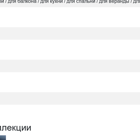
ой / для балкона / для кухни / для спальни / для веранды / д
ллекции