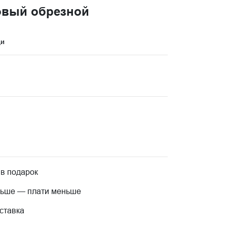
овый обрезной
ци
 в подарок
льше — плати меньше
ставка