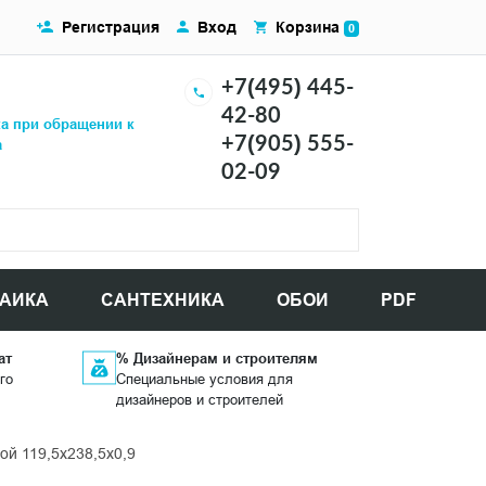
Регистрация
Вход
Корзина
0
+7(495) 445-
42-80
ка при обращении к
+7(905) 555-
а
02-09
АИКА
САНТЕХНИКА
ОБОИ
PDF
ат
% Дизайнерам и строителям
го
Специальные условия для
дизайнеров и строителей
й 119,5x238,5x0,9