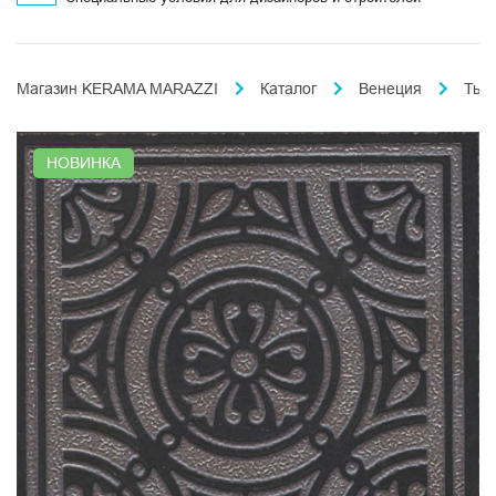
Магазин KERAMA MARAZZI
Каталог
Венеция
Тье
НОВИНКА