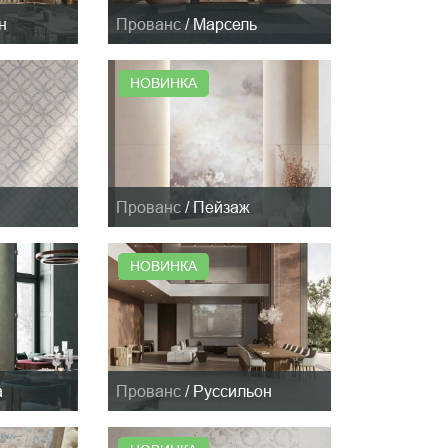
н
Прованс
/
Марсель
НОВИНКА
Прованс
/
Пейзаж
НОВИНКА
а
Прованс
/
Руссильон