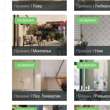
Прованс
/
Лавр
Прованс
/
Люберо
НОВИНКА
НОВИНКА
Прованс
/
Монпелье
Прованс
/
Ним
НОВИНКА
НОВИНКА
Прованс
/
Про Травертин
Прованс
/
Ривьер