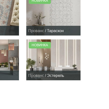
НОВИНКА
Прованс
/
Тараскон
НОВИНКА
Прованс
/
Эстерель