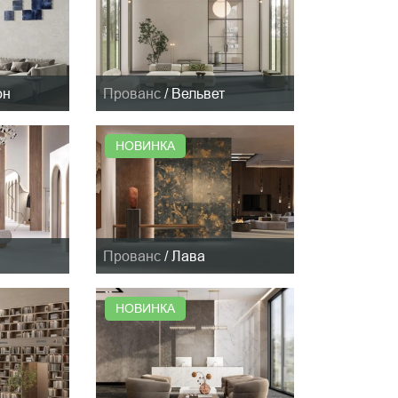
он
Прованс
/
Вельвет
НОВИНКА
Прованс
/
Лава
НОВИНКА