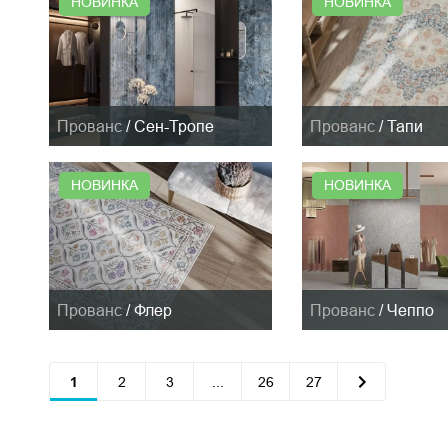
НОВИНКА
НОВИНКА
Прованс
/
Сен-Тропе
Прованс
/
Тапи
НОВИНКА
НОВИНКА
Прованс
/
Флер
Прованс
/
Чеппо
1
2
3
...
26
27