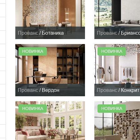
Прованс
/
Ботаника
Прованс
/
Брианс
НОВИНКА
НОВИНКА
Прованс
/
Вердон
Прованс
/
Конкрит
НОВИНКА
НОВИНКА