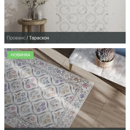
Прованс
/
Тараскон
НОВИНКА