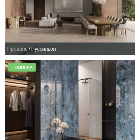
Прованс
/
Руссильон
НОВИНКА