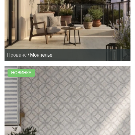
Прованс
/
Монпелье
НОВИНКА