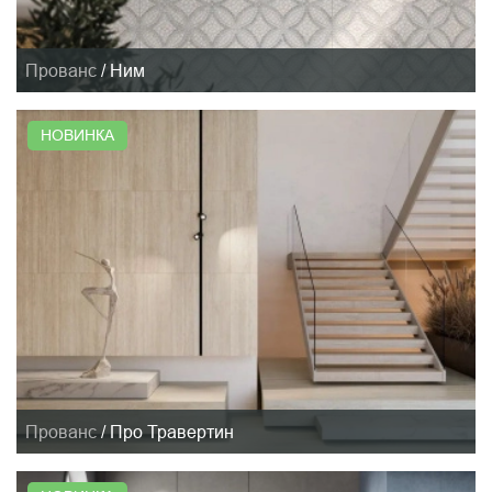
Прованс
/
Ним
НОВИНКА
Прованс
/
Про Травертин