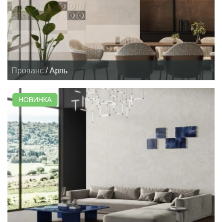
Прованс
/
Арль
НОВИНКА