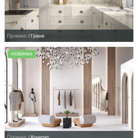
Прованс
/
Гране
НОВИНКА
Прованс
/
Конкрит