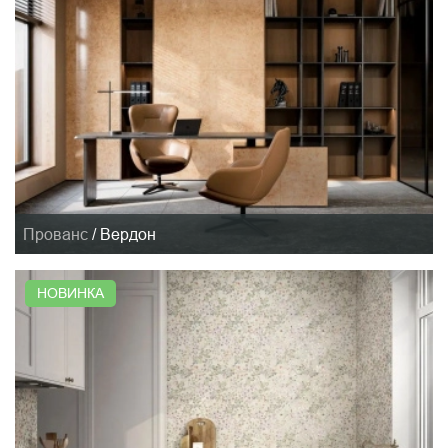
Прованс
/
Вердон
НОВИНКА