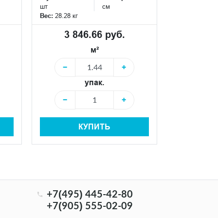
шт
см
шт
Вес:
28.28 кг
Вес:
2.855 кг
3 846.66 руб.
1 69
м²
−
+
−
упак.
−
+
КУПИТЬ
+7(495) 445-42-80
+7(905) 555-02-09