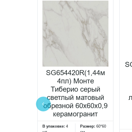
S
SG654420R(1,44м
2R/6
4пл) Монте
к Монте
Тиберио серый
ежевый
светлый матовый
ый
обрезной 60x60x0,9
ванный
керамогранит
ной
В упаковке:
4
Размер:
60*60
x0,9
шт
см