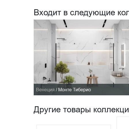
Входит в следующие ко
Венеция
/
Монте Тиберио
Другие товары коллекц