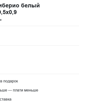
Тиберио белый
,5x0,9
и
 в подарок
льше — плати меньше
ставка