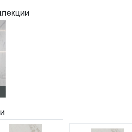
ллекции
ии