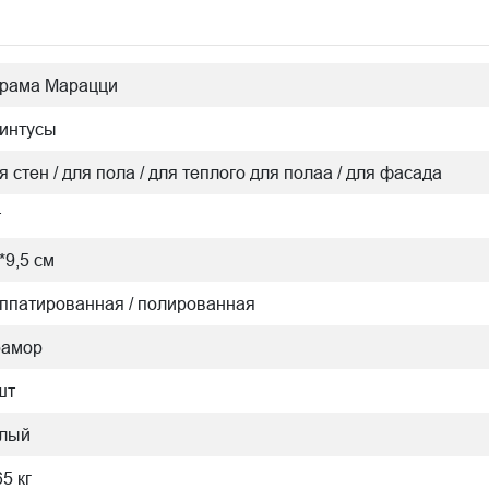
рама Марацци
интусы
я стен / для пола / для теплого для полаа / для фасада
т
*9,5 см
ппатированная / полированная
рамор
шт
лый
65 кг