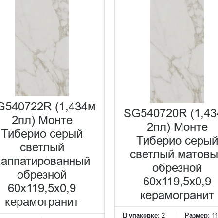
G540722R (1,434м
SG540720R (1,4
2пл) Монте
2пл) Монте
Тиберио серый
Тиберио серый
светлый
светлый матов
лаппатированный
обрезной
обрезной
60x119,5x0,9
60x119,5x0,9
керамогранит
керамогранит
В упаковке:
2
Размер:
11