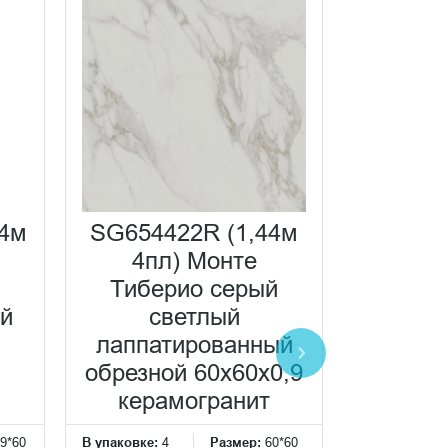
НОВИНК
34м
SG654422R (1,44м
4пл) Монте
Тиберио серый
VT/B6
ый
светлый
Монте
лаппатированный
гл
обрезной 60x60x0,9
обрезно
керамогранит
б
9*60
В упаковке:
4
Размер:
60*60
В упаковке:
1