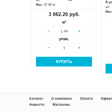
В у
Вес:
37.50 кг
шт
Размер:
10*80
Вес
см
3 062.20 руб.
м²
руб.
−
+
упак.
+
−
+
Ь
КУПИТЬ
Каталог
О компании
Оплата
Офер
Новости
Магазины