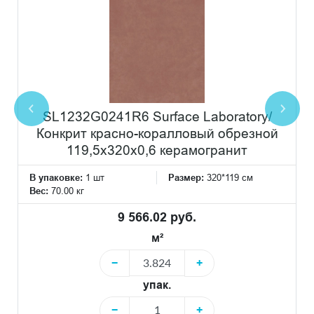
SL1232G0241R6 Surface Laboratory/
Конкрит красно-коралловый обрезной
119,5x320x0,6 керамогранит
В упаковке:
1 шт
Размер:
320*119 см
Вес:
70.00 кг
9 566.02 руб.
м²
−
+
упак.
−
+