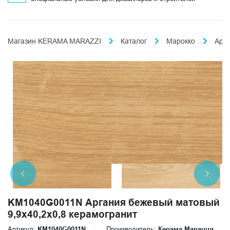
Магазин KERAMA MARAZZI
Каталог
Марокко
Арг
KM1040G0011N Аргания бежевый матовый
9,9x40,2x0,8 керамогранит
Артикул:
KM1040G0011N
Производитель:
Керама Марацци