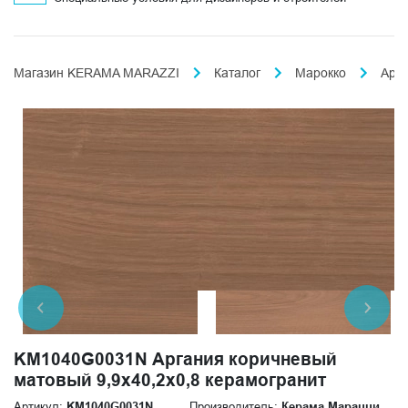
Магазин KERAMA MARAZZI
Каталог
Марокко
Арг
KM1040G0031N Аргания коричневый
матовый 9,9x40,2x0,8 керамогранит
Артикул:
KM1040G0031N
Производитель:
Керама Марацци