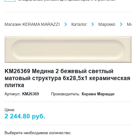
Магазин KERAMA MARAZZI
Каталог
Марокко
Мед
KM26369 Медина 2 бежевый светлый
матовый структура 6x28,5x1 керамическая
плитка
Артикул:
KM26369
Производитель:
Керама Марацци
Цена:
2 244.80 руб.
Выберите необходимое количество: