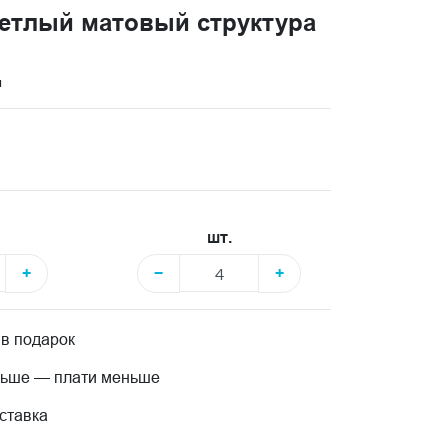
етлый матовый структура
и
шт.
+
−
+
 в подарок
льше — плати меньше
ставка