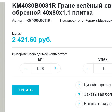
KM4080B0031R Гране зелёный св
обрезной 40x80x1,1 плитка
Артикул:
KM4080B0031R
Производитель:
Керама Марацц
Цена:
2 421.60 руб.
Выберите необходимое количество:
м²
упак.
−
+
−
Дизайн-проект
КУПИТЬ
Заказывай бо
Бесплатная до