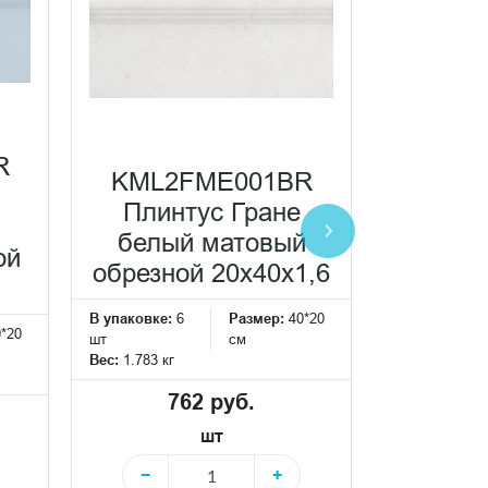
R
KML2FME001BR
KMD3
Плинтус Гране
Гран
белый матовый
обрезн
ой
обрезной 20x40x1,6
В упаковке:
6
Размер:
40*20
В упаковке:
4
0*20
шт
см
шт
Вес:
1.783 кг
Вес:
5.65 кг
762 руб.
3 13
шт
−
+
−