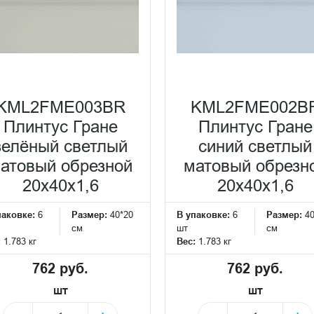
KML2FME003BR
KML2FME002B
Плинтус Гране
Плинтус Гране
зелёный светлый
синий светлый
атовый обрезной
матовый обрезн
20x40x1,6
20x40x1,6
паковке:
6
Размер:
40*20
В упаковке:
6
Размер:
4
см
шт
см
:
1.783 кг
Вес:
1.783 кг
762 руб.
762 руб.
шт
шт