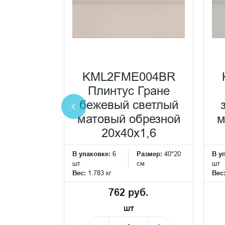
0001R
белый
KML2FME004BR
руктура
Плинтус Гране
40x80x1
бежевый светлый
ка
матовый обрезной
м
20x40x1,6
Размер:
80*40
см
В упаковке:
6
Размер:
40*20
В у
шт
см
шт
Вес:
1.783 кг
Вес
 руб.
762 руб.
шт
+