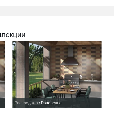
ллекции
Распродажа
/
Роверелла