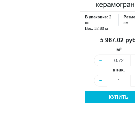
керамогран
В упаковке:
2
Разм
шт
см
Вес:
32.80 кг
5 967.02 руб
м²
−
упак.
−
КУПИТЬ