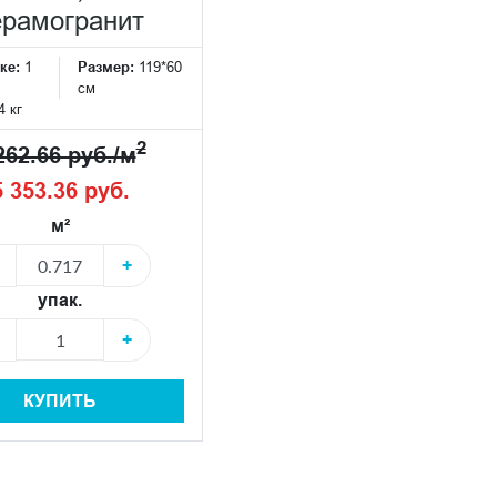
ерамогранит
ке:
1
Размер:
119*60
см
4 кг
2
262.66 руб./м
5 353.36 руб.
м²
+
упак.
+
КУПИТЬ