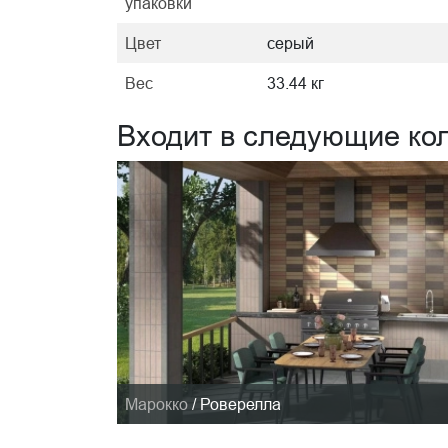
упаковки
Цвет
серый
Вес
33.44 кг
Входит в следующие ко
Марокко
/
Роверелла