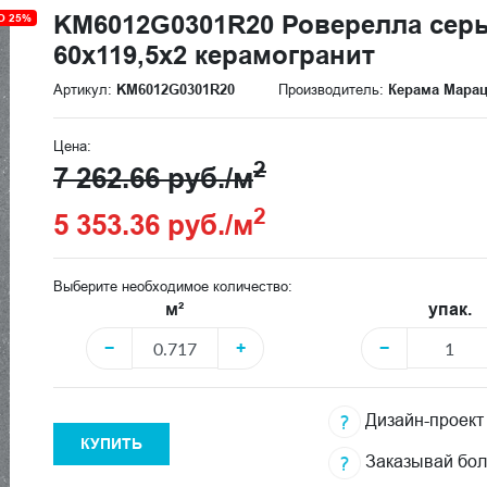
KM6012G0301R20 Роверелла сер
О 25%
60x119,5x2 керамогранит
Артикул:
KM6012G0301R20
Производитель:
Керама Мара
Цена:
2
7 262.66 руб./м
2
5 353.36 руб./м
Выберите необходимое количество:
м²
упак.
−
+
−
Дизайн-проект
КУПИТЬ
Заказывай бо