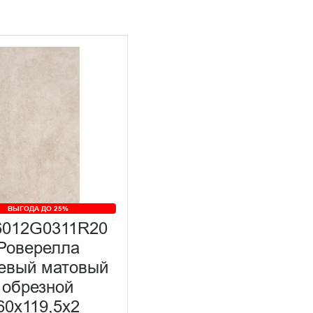
ВЫГОДА ДО 25%
012G0311R20
Роверелла
евый матовый
обрезной
60x119,5x2