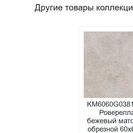
Другие товары коллекц
KM6060G038
Роверелл
бежевый мат
обрезной 60x