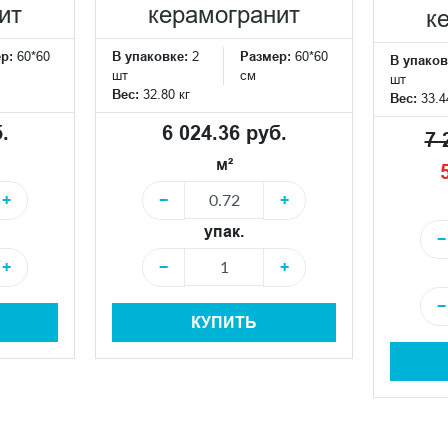
ит
керамогранит
к
ер:
60*60
В упаковке:
2
Размер:
60*60
В упаков
шт
см
шт
Вес:
32.80 кг
Вес:
33.4
.
6 024.36 руб.
7 
м²
+
−
+
упак.
−
+
−
+
−
КУПИТЬ