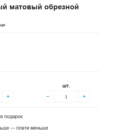
ый матовый обрезной
цци
шт.
+
−
+
 в подарок
льше — плати меньше