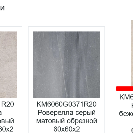
ии
KM6
1R20
KM6060G0371R20
а
Роверелла серый
беж
овый
матовый обрезной
60x2
60x60x2