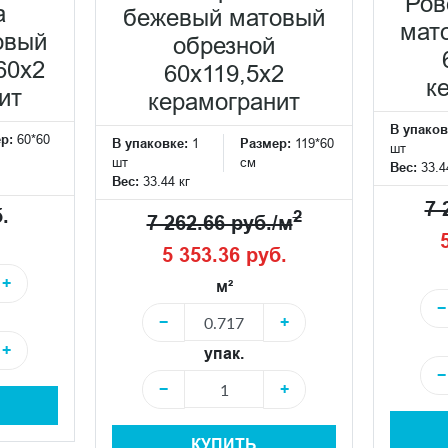
Ров
а
бежевый матовый
мат
овый
обрезной
60x2
60x119,5x2
к
ит
керамогранит
В упаков
ер:
60*60
В упаковке:
1
Размер:
119*60
шт
шт
см
Вес:
33.4
Вес:
33.44 кг
7 
.
2
7 262.66 руб./м
5 353.36 руб.
+
м²
−
−
+
+
упак.
−
−
+
КУПИТЬ