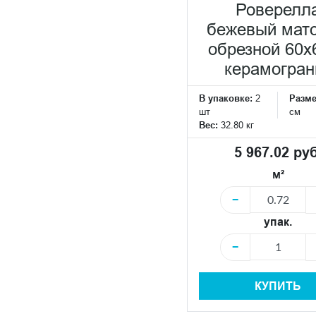
Роверелл
бежевый мат
обрезной 60x
керамогран
В упаковке:
2
Разм
шт
см
Вес:
32.80 кг
5 967.02 руб
м²
−
упак.
−
КУПИТЬ