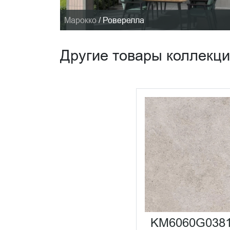
Марокко
/
Роверелла
Другие товары коллекц
KM6060G038