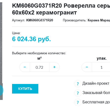
KM6060G0371R20 Роверелла сер
60x60x2 керамогранит
Артикул:
KM6060G0371R20
Производитель:
Керама Мара
Цена:
6 024.36 руб.
Выберите необходимое количество:
м²
упак.
−
+
−
Дизайн-проект
КУПИТЬ
Заказывай бо
Бесплатная до