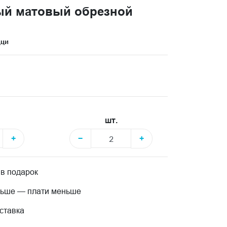
ый матовый обрезной
цци
шт.
+
−
+
 в подарок
льше — плати меньше
ставка