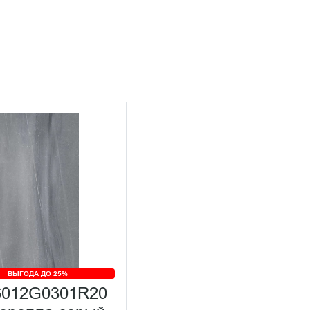
ВЫГОДА ДО 25%
012G0301R20