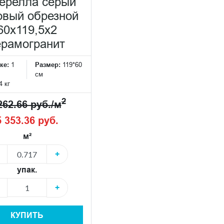
ерелла серый
овый обрезной
60x119,5x2
ерамогранит
ке:
1
Размер:
119*60
см
4 кг
2
262.66 руб./м
5 353.36 руб.
м²
+
упак.
+
КУПИТЬ