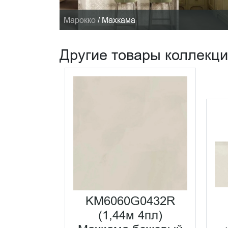
Марокко
/
Махкама
Другие товары коллекц
KM6060G0432R
0100R
(1,44м 4пл)
ежевый