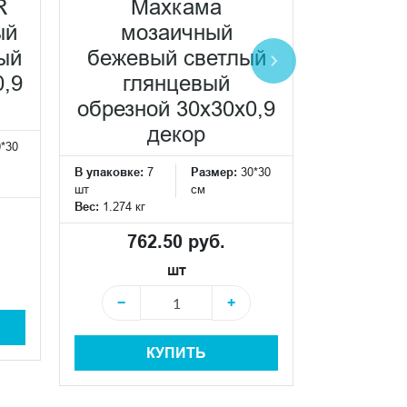
R
Махкама
KMB3
ый
мозаичный
Махка
ый
бежевый светлый
светлы
0,9
глянцевый
об
обрезной 30x30x0,9
60x7,2
декор
0*30
В упаковке:
1
шт
В упаковке:
7
Размер:
30*30
Вес:
0.71 кг
шт
см
Вес:
1.274 кг
461
762.50 руб.
шт
−
−
+
КУПИТЬ