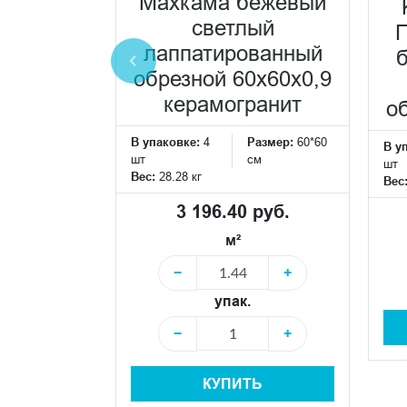
Махкама бежевый
янцевый
светлый
П
0x60x0,9
лаппатированный
еская
обрезной 60x60x0,9
ка
керамогранит
о
Размер:
60*30
В упаковке:
4
Размер:
60*60
см
В у
шт
см
шт
Вес:
28.28 кг
Вес
 руб.
3 196.40 руб.
м²
+
−
+
упак.
+
−
+
Ь
КУПИТЬ