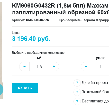
KM6060G0432R (1,8м 5пл) Махка
лаппатированный обрезной 60x6
Артикул:
KM6060G0432R
Производитель:
Керама Марацц
Цена:
3 196.40 руб.
Выберите необходимое количество:
м²
упак.
−
+
−
Дизайн-проект
КУПИТЬ
Заказывай бо
Бесплатная до