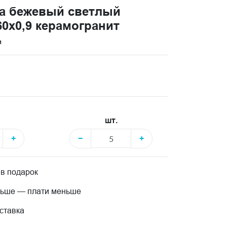
ма бежевый светлый
0x0,9 керамогранит
и
шт.
+
−
+
 в подарок
льше — плати меньше
ставка