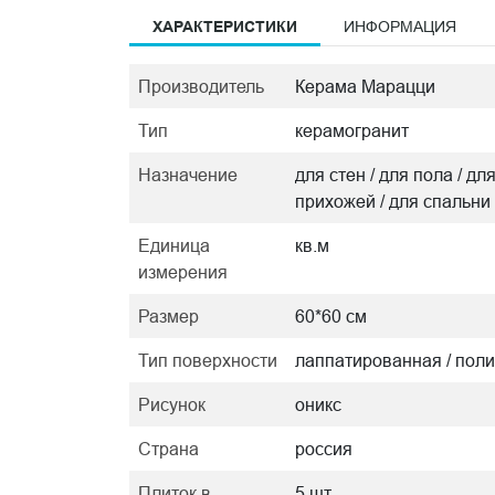
ХАРАКТЕРИСТИКИ
ИНФОРМАЦИЯ
Производитель
Керама Марацци
Тип
керамогранит
Назначение
для стен / для пола / дл
прихожей / для спальни
Единица
кв.м
измерения
Размер
60*60 см
Тип поверхности
лаппатированная / пол
Рисунок
оникс
Страна
россия
Плиток в
5 шт