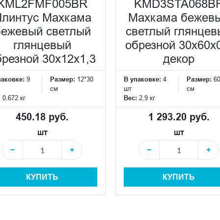
KML2FMF005BR
KMD3STA068B
линтус Махкама
Махкама бежев
бежевый светлый
светлый глянцев
глянцевый
обрезной 30x60x
брезной 30x12x1,3
декор
паковке:
9
Размер:
12*30
В упаковке:
4
Размер:
6
см
шт
см
:
0.672 кг
Вес:
2.9 кг
450.18 руб.
1 293.20 руб.
шт
шт
−
+
−
+
КУПИТЬ
КУПИТЬ