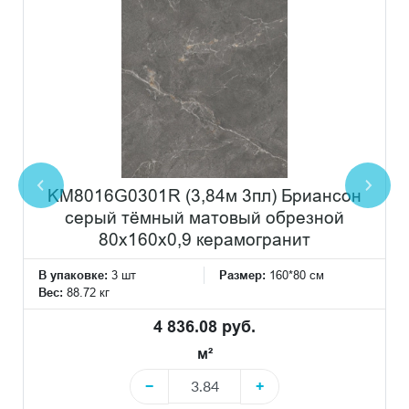
KM8016G0301R (3,84м 3пл) Бриансон
серый тёмный матовый обрезной
80x160x0,9 керамогранит
В упаковке:
3 шт
Размер:
160*80 см
Вес:
88.72 кг
4 836.08 руб.
м²
−
+