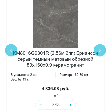
KM8016G0301R (2,56м 2пл) Бриансон
серый тёмный матовый обрезной
80x160x0,9 керамогранит
В упаковке:
2 шт
Размер:
160*80 см
Вес:
57.19 кг
4 836.08 руб.
м²
−
+