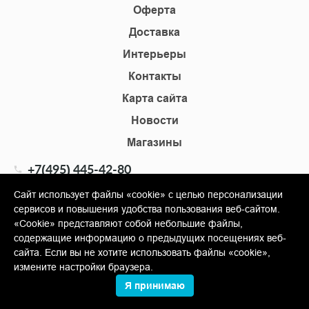
Оферта
Доставка
Интерьеры
Контакты
Карта сайта
Новости
Магазины
+7(495) 445-42-80
+7(905) 555-02-09
Сайт использует файлы «cookie» с целью персонализации
сервисов и повышения удобства пользования веб-сайтом.
info@shopkm.ru
«Cookie» представляют собой небольшие файлы,
содержащие информацию о предыдущих посещениях веб-
© Copyright 2013-2026 KERAMA MARAZZI, ООО «Гамма
сайта. Если вы не хотите использовать файлы «cookie»,
Керамика»
измените настройки браузера.
Я принимаю