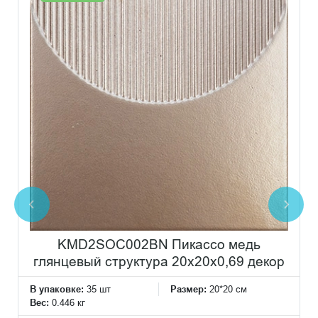
KMD2SOC002BN Пикассо медь
глянцевый структура 20x20x0,69 декор
В упаковке:
35 шт
Размер:
20*20 см
Вес:
0.446 кг