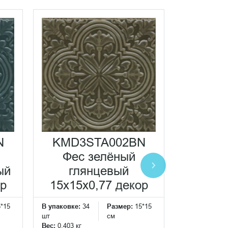
N
KMD3STA002BN
KMD3
Фес зелёный
Фес
ый
глянцевый
светлы
ор
15x15x0,77 декор
15x15x
5*15
В упаковке:
34
Размер:
15*15
В упаковке:
3
шт
см
шт
Вес:
0.403 кг
Вес:
0.403 кг