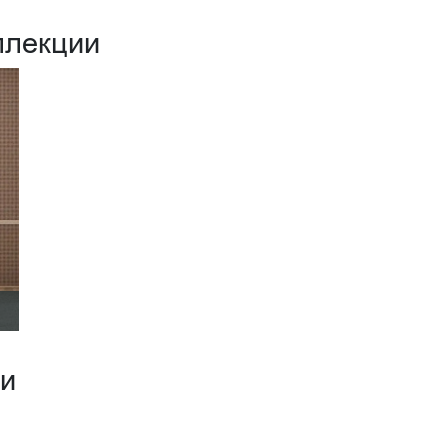
ллекции
ии