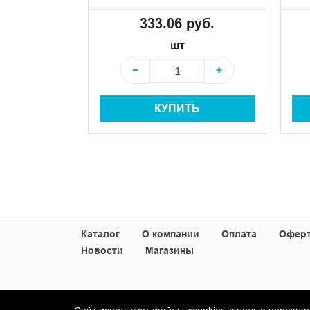
 руб.
333.06 руб.
шт
+
−
+
КУПИТЬ
+
Ь
Каталог
О компании
Оплата
Офер
Новости
Магазины