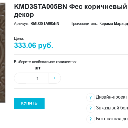
KMD3STA005BN Фес коричневый 
декор
Артикул:
KMD3STA005BN
Производитель:
Керама Марац
Цена:
333.06 руб.
Выберите необходимое количество:
шт
−
+
Дизайн-проект
КУПИТЬ
Заказывай бо
Бесплатная до