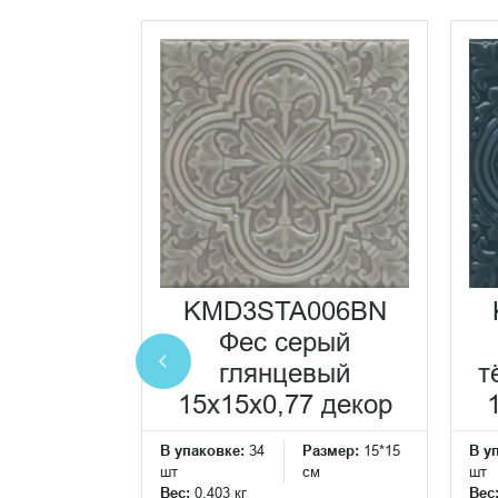
00N Фес
ветлый
вый
KMD3STA006BN
0,77
Фес серый
еская
глянцевый
т
ка
15x15x0,77 декор
Размер:
15*15
В упаковке:
34
Размер:
15*15
В у
см
шт
см
шт
Вес:
0.403 кг
Вес