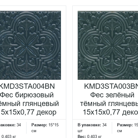
KMD3STA004BN
KMD3STA003B
Фес бирюзовый
Фес зелёный
ёмный глянцевый
тёмный глянцев
15x15x0,77 декор
15x15x0,77 дек
паковке:
34
Размер:
15*15
В упаковке:
34
Размер:
1
см
шт
см
:
0.403 кг
Вес:
0.403 кг