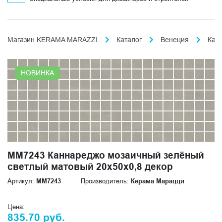
Магазин KERAMA MARAZZI
Каталог
Венеция
Кан
НОВИНКА
MM7243 Каннареджо мозаичный зелёный
светлый матовый 20x50x0,8 декор
Артикул:
MM7243
Производитель:
Керама Марацци
Цена:
835.70 руб.