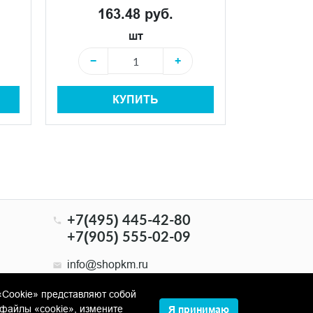
163.48 руб.
450
шт
−
+
−
КУПИТЬ
+7(495) 445-42-80
+7(905) 555-02-09
info@shopkm.ru
«Cookie» представляют собой
файлы «cookie», измените
Я принимаю