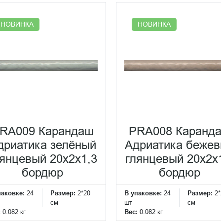
НОВИНКА
НОВИНКА
RA009 Карандаш
PRA008 Каранд
дриатика зелёный
Адриатика беже
лянцевый 20x2x1,3
глянцевый 20x2x
бордюр
бордюр
паковке:
24
Размер:
2*20
В упаковке:
24
Размер:
2*
см
шт
см
:
0.082 кг
Вес:
0.082 кг