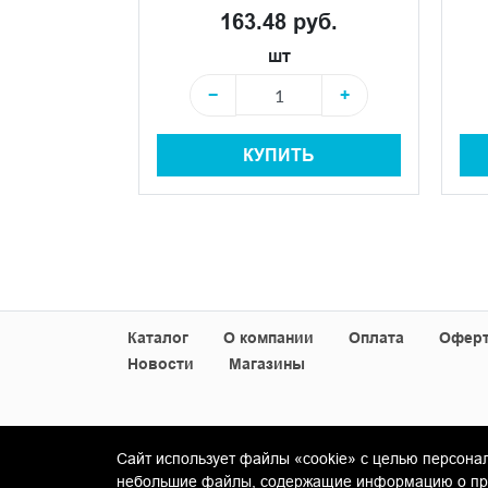
 руб.
163.48 руб.
шт
+
−
+
+
КУПИТЬ
Ь
Каталог
О компании
Оплата
Офер
Новости
Магазины
Сайт использует файлы «cookie» с целью персона
© Copyright 2013-2026 KERAMA MARAZZI, ООО 
небольшие файлы, содержащие информацию о пред