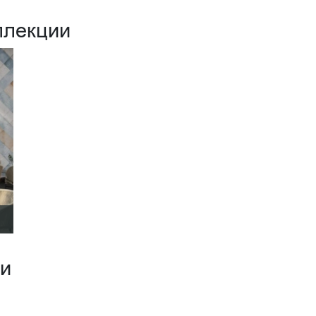
ллекции
ии