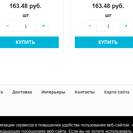
163.48 руб.
163.48 руб.
шт
шт
−
+
−
+
КУПИТЬ
КУПИТЬ
та
Доставка
Интерьеры
Контакты
Карта сайта
лизации сервисов и повышения удобства пользования веб-сайтом. 
«Гамма Керамика»
ыдущих посещениях веб-сайта. Если вы не хотите использовать 