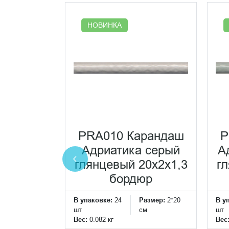
НОВИНКА
иатика
янцевый
PRA010 Карандаш
P
0,69
Адриатика серый
А
еская
глянцевый 20x2x1,3
г
ка
бордюр
Размер:
20*20
см
В упаковке:
24
Размер:
2*20
В у
шт
см
шт
Вес:
0.082 кг
Вес