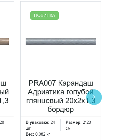
НОВИНКА
НОВИНК
аш
PRA007 Карандаш
OS/D
вый
Адриатика голубой
Адриат
1,3
глянцевый 20x2x1,3
гл
бордюр
20x20x
20
В упаковке:
24
Размер:
2*20
В упаковке:
1
шт
см
шт
Вес:
0.082 кг
Вес:
0.488 кг