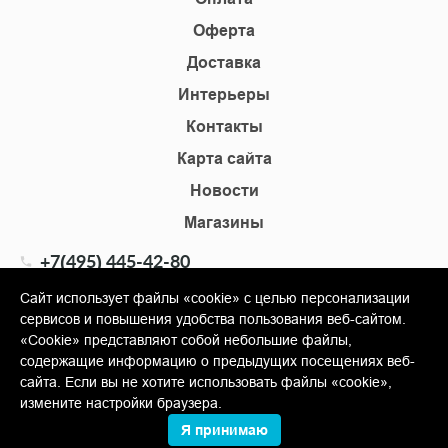
Оферта
Доставка
Интерьеры
Контакты
Карта сайта
Новости
Магазины
+7(495) 445-42-80
+7(905) 555-02-09
Сайт использует файлы «cookie» с целью персонализации
сервисов и повышения удобства пользования веб-сайтом.
info@shopkm.ru
«Cookie» представляют собой небольшие файлы,
содержащие информацию о предыдущих посещениях веб-
© Copyright 2013-2026 KERAMA MARAZZI, ООО «Гамма
сайта. Если вы не хотите использовать файлы «cookie»,
Керамика»
измените настройки браузера.
Я принимаю