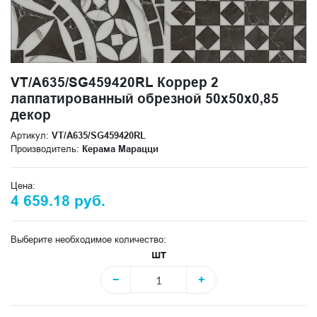
VT/A635/SG459420RL Коррер 2
лаппатированный обрезной 50x50x0,85
декор
Артикул:
VT/A635/SG459420RL
Производитель:
Керама Марацци
Цена:
4 659.18 руб.
Выберите необходимое количество:
шт
−
+