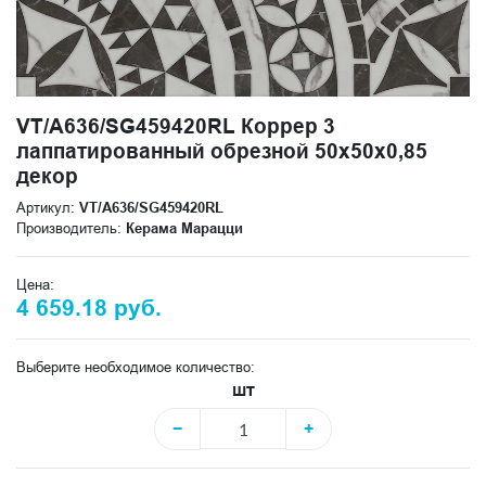
VT/A636/SG459420RL Коррер 3
лаппатированный обрезной 50x50x0,85
декор
Артикул:
VT/A636/SG459420RL
Производитель:
Керама Марацци
Цена:
4 659.18 руб.
Выберите необходимое количество:
шт
−
+