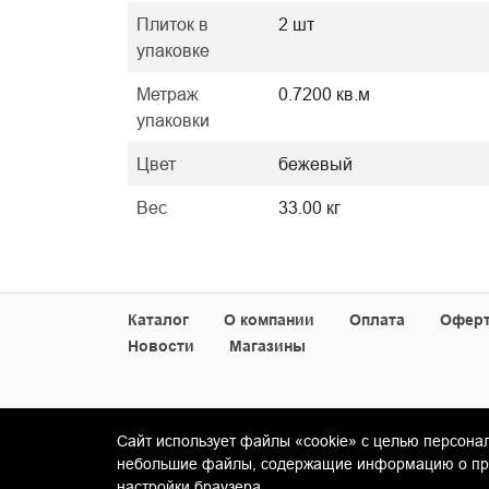
Плиток в
2 шт
упаковке
Метраж
0.7200 кв.м
упаковки
Цвет
бежевый
Вес
33.00 кг
Каталог
О компании
Оплата
Офер
Новости
Магазины
Сайт использует файлы «cookie» с целью персона
© Copyright 2013-2026 KERAMA MARAZZI, ООО 
небольшие файлы, содержащие информацию о пред
настройки браузера.