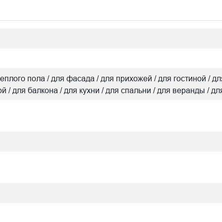
я теплого пола / для фасада / для прихожей / для гостиной 
ой / для балкона / для кухни / для спальни / для веранды / д