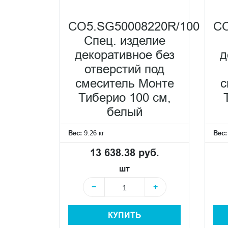
CO5.SG50008220R/100
CO
Спец. изделие
декоративное без
д
отверстий под
смеситель Монте
с
Тиберио 100 см,
белый
Вес:
9.26 кг
Вес
13 638.38 руб.
шт
−
+
КУПИТЬ