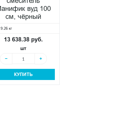
смеситель
анифик вуд 100
см, чёрный
:
9.26 кг
13 638.38 руб.
шт
−
+
КУПИТЬ