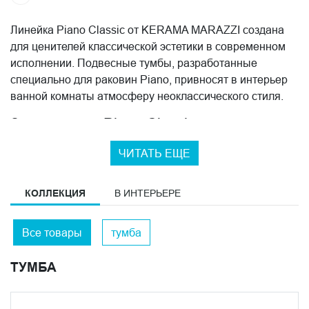
Линейка Piano Classic от KERAMA MARAZZI создана
для ценителей классической эстетики в современном
исполнении. Подвесные тумбы, разработанные
специально для раковин Piano, привносят в интерьер
ванной комнаты атмосферу неоклассического стиля.
За что ценят Piano Classic
Достоинства коллекции:
ЧИТАТЬ ЕЩЕ
изысканная рамка на фасаде;
неоклассический дизайн;
КОЛЛЕКЦИЯ
В ИНТЕРЬЕРЕ
продуманная эргономика;
высококачественные материалы;
Все товары
тумба
универсальность применения.
ТУМБА
В коллекции Piano Classic каждая деталь продумана до
мельчайших нюансов, создавая органичный синтез
классических традиций и современных технологий.