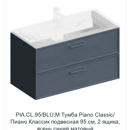
Утонченные линии раковин в сочетании с элегантными
тумбами формируют гармоничную композицию, где
функциональность не уступает эстетике.
PIA.CL.95/BLU.M Тумба Piano Classic/
Пиано Классик подвесная 95 см, 2 ящика,
ясень синий матовый