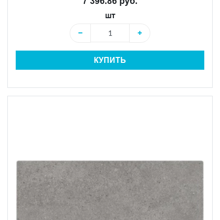
7 396.86 руб.
шт
−
+
КУПИТЬ