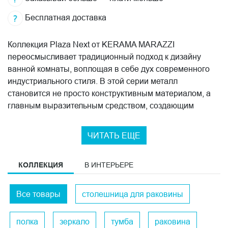
Бесплатная доставка
Коллекция Plaza Next от KERAMA MARAZZI
переосмысливает традиционный подход к дизайну
ванной комнаты, воплощая в себе дух современного
индустриального стиля. В этой серии металл
становится не просто конструктивным материалом, а
главным выразительным средством, создающим
неповторимую атмосферу лофта.
ЧИТАТЬ ЕЩЕ
В чем преимущества Plaza Next
На основе глубокого изучения современных тенденций
КОЛЛЕКЦИЯ
В ИНТЕРЬЕРЕ
в дизайне и потребностей целевой аудитории,
инженеры и дизайнеры KERAMA MARAZZI создали
коллекцию со следующими отличительными
Все товары
столешница для раковины
особенностями:
полка
зеркало
тумба
раковина
матовый черный металл конструкций;