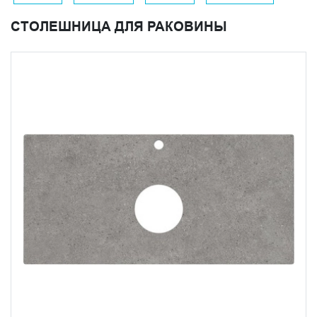
имитация кортеновской стали;
СТОЛЕШНИЦА ДЛЯ РАКОВИНЫ
дополнительные керамические полки;
LED-подсветка с сенсорным управлением;
минималистичные подвесные элементы.
В коллекции Plaza Next каждая деталь тщательно
продумана для создания целостного индустриального
образа. Напольные и подвесные тумбы с конструкцией
из черного матового металла в сочетании со
столешницами, имитирующими кортеновскую сталь или
натуральный камень, создают выразительные
интерьерные решения.