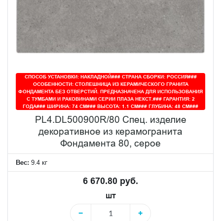
СПОСОБ УСТАНОВКИ: НАКЛАДНОЙ### СТРАНА СБОРКИ: РОССИЯ###
ОСОБЕННОСТИ: СТОЛЕШНИЦА ИЗ КЕРАМИЧЕСКОГО ГРАНИТА
ФОНДАМЕНТА БЕЗ ОТВЕРСТИЙ. ПРЕДНАЗНАЧЕНА ДЛЯ ИСПОЛЬЗОВАНИЯ
С ТУМБАМИ И РАКОВИНАМИ СЕРИИ ПЛАЗА НЕКСТ.### ГАРАНТИЯ: 2
ГОДА### ШИРИНА: 74 СМ### ВЫСОТА: 1.1 СМ### ГЛУБИНА: 48 СМ###
PL4.DL500900R/80 Спец. изделие
декоративное из керамогранита
Фондамента 80, серое
Вес:
9.4 кг
6 670.80 руб.
шт
−
+