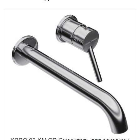
Модель Xpro демонстрирует, как современные
технологии могут преобразить привычные предметы
сантехники. Подвесная конструкция не только
визуально расширяет пространство, но и существенно
упрощает уборку, а надежность подтверждается 10-
летней гарантией производителя. Это делает Xpro
идеальным выбором для тех, кто ценит инновации,
качество и долговечность.