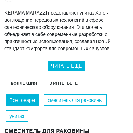
KERAMA MARAZZI представляет унитаз Xpro -
воплощение передовых технологий в сфере
сантехнического оборудования. Эта модель
объединяет в себе современные разработки с
практичностью использования, создавая новый
стандарт комфорта для современных санузлов.
Технологии чистоты и комфорта
ЧИТАТЬ ЕЩЕ
В результате многолетних исследований и разработок в
области гигиены и эргономики, инженеры создали
КОЛЛЕКЦИЯ
В ИНТЕРЬЕРЕ
модель, которая обладает впечатляющим набором
технических преимуществ:
Все товары
смеситель для раковины
безободковая конструкция;
система плавного закрывания Soft Close;
унитаз
механизм быстрого снятия Clip up;
усовершенствованная система смыва;
СМЕСИТЕЛЬ ДЛЯ РАКОВИНЫ
долговечные материалы премиум-класса.