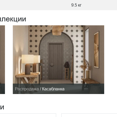
9.5 кг
ллекции
Распродажа
/
Касабланка
ии