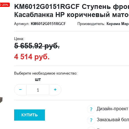
KM6012G0151RGCF Ступень фрон
О 25%
Касабланка HP коричневый мато
Артикул:
KM6012G0151RGCF
Производитель:
Керама Мар
Цена:
5 655.92 руб.
4 514 руб.
Выберите необходимое количество:
шт
−
+
Дизайн-проект
КУПИТЬ
Заказывай бо