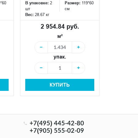
0*60
В упаковке:
2
Размер:
119*60
В упаковке:
2
шт
см
шт
Вес:
28.67 кг
Вес:
28.67 кг
2 954.84 руб.
2 95
м²
−
+
−
упак.
−
+
−
КУПИТЬ
+7(495) 445-42-80
+7(905) 555-02-09