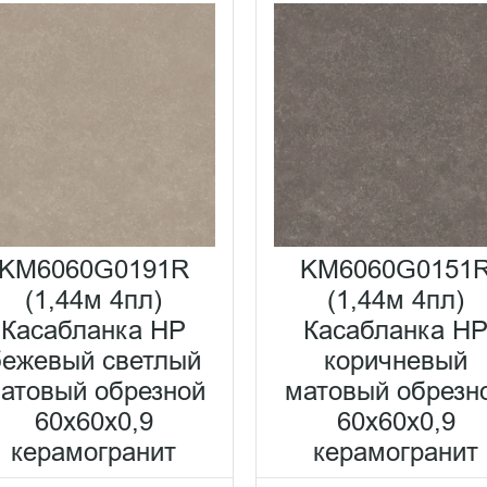
KM6060G0191R
KM6060G0151
(1,44м 4пл)
(1,44м 4пл)
Касабланка HP
Касабланка H
бежевый светлый
коричневый
атовый обрезной
матовый обрезн
60x60x0,9
60x60x0,9
керамогранит
керамогранит