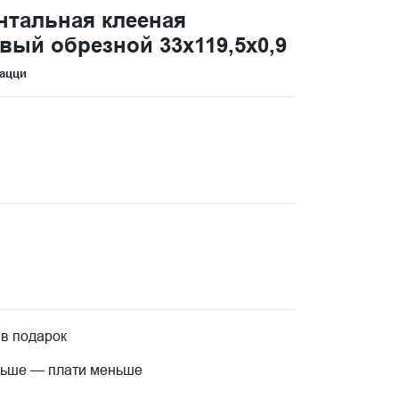
тальная клееная
вый обрезной 33x119,5x0,9
ацци
 в подарок
льше — плати меньше