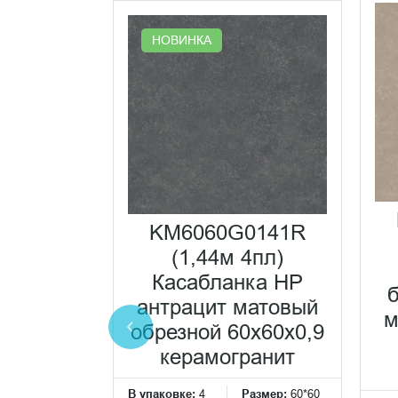
НОВИНКА
0233R
KM6060G0141R
а HP-G
(1,44м 4пл)
ёмный
Касабланка HP
ванный
антрацит матовый
м
0x60x0,9
обрезной 60x60x0,9
ранит
керамогранит
Размер:
60*60
В упаковке:
4
Размер:
60*60