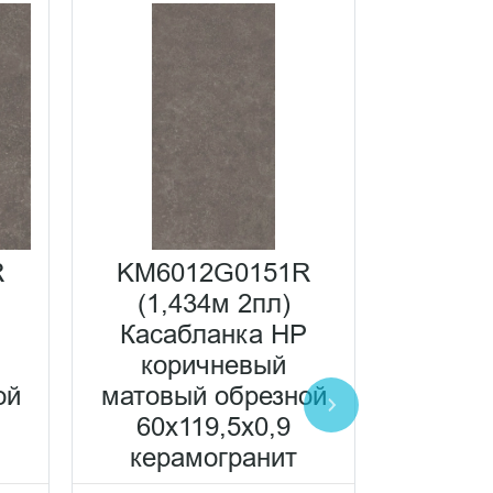
R
KM6012G0151R
KM60
(1,434м 2пл)
(1,
P
Касабланка HP
Каса
коричневый
антрац
ой
матовый обрезной
об
60x119,5x0,9
60x
керамогранит
кера