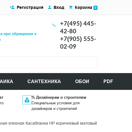
Регистрация
Вход
Корзина
0
+7(495) 445-
42-80
ка при обращении к
+7(905) 555-
а
02-09
АИКА
САНТЕХНИКА
ОБОИ
PDF
ат
% Дизайнерам и строителям
го
Специальные условия для
дизайнеров и строителей
я клееная Касабланка HP коричневый матовый обрезной 33x119,