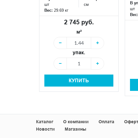
В у
см
шт
см
шт
Вес:
29.69 кг
Вес
уб.
2 745 руб.
м²
+
−
+
упак.
+
−
+
Ь
КУПИТЬ
Каталог
О компании
Оплата
Офер
Новости
Магазины